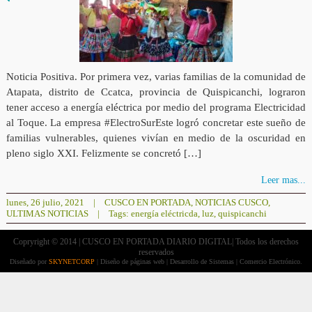
Noticia Positiva. Por primera vez, varias familias de la comunidad de
Atapata, distrito de Ccatca, provincia de Quispicanchi, lograron
tener acceso a energía eléctrica por medio del programa Electricidad
al Toque. La empresa #ElectroSurEste logró concretar este sueño de
familias vulnerables, quienes vivían en medio de la oscuridad en
pleno siglo XXI. Felizmente se concretó […]
Leer mas...
lunes, 26 julio, 2021
|
CUSCO EN PORTADA
,
NOTICIAS CUSCO
,
ULTIMAS NOTICIAS
|
Tags:
energía eléctricda
,
luz
,
quispicanchi
Copryright © 2014 | CUSCO EN PORTADA DIARIO DIGITAL| Todos los derechos
reservados
Diseñado por
SKYNETCORP
| Diseño de páginas web | Desarrollo de Sistemas | Comercio Electrónico.