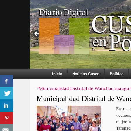
Inicio
Noticias Cusco
Política
"Municipalidad Distrital de Wanchaq inaugura
Municipalidad Distrital de Wanc
En un e
vecinos
mejoram
Tarapac