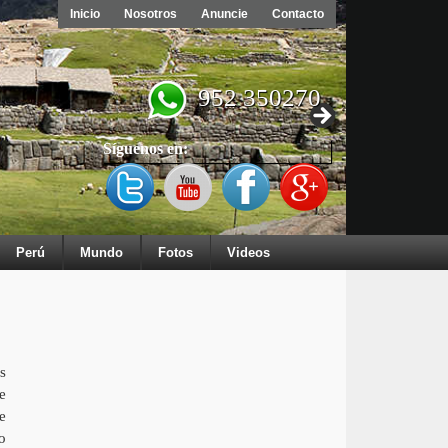
Inicio
Nosotros
Anuncie
Contacto
952 350270
Síguenos en:
Perú
Mundo
Fotos
Videos
s
e
e
o