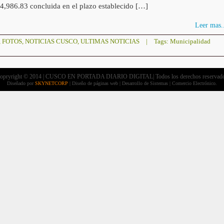
44,986.83 concluida en el plazo establecido […]
Leer mas..
,
FOTOS
,
NOTICIAS CUSCO
,
ULTIMAS NOTICIAS
|
Tags:
Municipalidad
opryright © 2014 | CUSCO EN PORTADA DIARIO DIGITAL| Todos los derechos reservad
Diseñado por
SKYNETCORP
| Diseño de páginas web | Desarrollo de Sistemas | Comercio Electrónico.