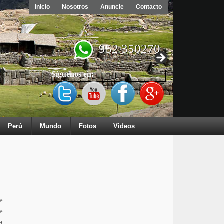
Inicio
Nosotros
Anuncie
Contacto
952 350270
Síguenos en:
Perú
Mundo
Fotos
Videos
e
e
a