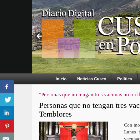
Inicio
Noticias Cusco
Política
"Personas que no tengan tres vacunas no reci
Personas que no tengan tres vac
Temblores
Con mot
Lunes 
vacunac