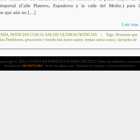
imperial (Calle Plateros, Espaderos y la calle del Medio.) para l
ón que aún no […]
Leer mas..
TADA
,
NOTICIAS CUSCO
,
SALUD
,
ULTIMAS NOTICIAS
|
Tags:
Personas que
 los Temblores
,
procesión y bendición lunes santo
,
seman santa cusco
,
taytacha de
opryright © 2014 | CUSCO EN PORTADA DIARIO DIGITAL| Todos los derechos reservad
Diseñado por
SKYNETCORP
| Diseño de páginas web | Desarrollo de Sistemas | Comercio Electrónico.