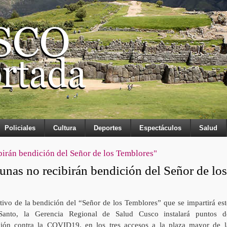
Policiales
Cultura
Deportes
Espectáculos
Salud
birán bendición del Señor de los Temblores"
unas no recibirán bendición del Señor de los
ivo de la bendición del “Señor de los Temblores” que se impartirá est
Santo, la Gerencia Regional de Salud Cusco instalará puntos d
ión contra la COVID19, en los tres accesos a la plaza mayor de l