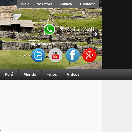
Inicio
Nosotros
Anuncie
Contacto
952 350270
Síguenos en:
Perú
Mundo
Fotos
Videos
l
a
o