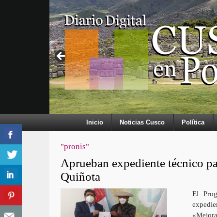
Inicio
Noticias Cusco
Política
"pronis"
Aprueban expediente técnico par
Quiñota
El Prog
expedi
«Mejora