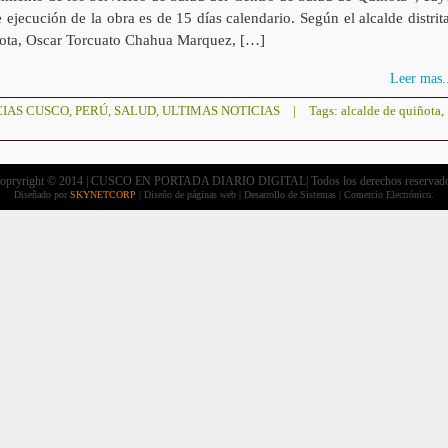
 ejecución de la obra es de 15 días calendario. Según el alcalde distrita
ota, Oscar Torcuato Chahua Marquez, […]
Leer mas..
CIAS CUSCO
,
PERÚ
,
SALUD
,
ULTIMAS NOTICIAS
|
Tags:
alcalde de quiñota
,
opryright © 2014 | CUSCO EN PORTADA DIARIO DIGITAL| Todos los derechos reservad
Diseñado por
SKYNETCORP
| Diseño de páginas web | Desarrollo de Sistemas | Comercio Electrónico.