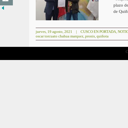
plazo de
de Quiñ
jueves, 19 agosto, 2021
|
CUSCO EN PORTADA
,
NOTI
oscar torcuato chahua marquez
,
pronis
,
quiñota
C