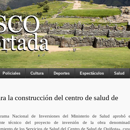
Policiales
Cultura
Deportes
Espectáculos
Salud
a la construcción del centro de salud de
rama Nacional de Inversiones del Ministerio de Salud aprobó e
ente técnico del proyecto de inversión de la obra denominad
miento de los Servicios de Salud del Centro de Salud de Quiñota», cuy