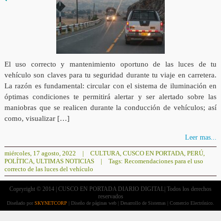
El uso correcto y mantenimiento oportuno de las luces de tu
vehículo son claves para tu seguridad durante tu viaje en carretera.
La razón es fundamental: circular con el sistema de iluminación en
óptimas condiciones te permitirá alertar y ser alertado sobre las
maniobras que se realicen durante la conducción de vehículos; así
como, visualizar […]
Leer mas...
miércoles, 17 agosto, 2022
|
CULTURA
,
CUSCO EN PORTADA
,
PERÚ
,
POLÍTICA
,
ULTIMAS NOTICIAS
|
Tags:
Recomendaciones para el uso
correcto de las luces del vehículo
Copryright © 2014 | CUSCO EN PORTADA DIARIO DIGITAL| Todos los derechos
reservados
Diseñado por
SKYNETCORP
| Diseño de páginas web | Desarrollo de Sistemas | Comercio Electrónico.