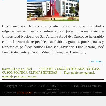
Cusqueños nos hemos distinguido, desde nuestros ancestrales
orígenes, en ser una raza indómita pero justa. Su Alma Mater, la
Universidad Nacional de San Antonio Abad del Cusco, se ha erigido
como el centro de respetables catedráticos, grandes profesionales y
respetables políticos como: Francisco Xavier de Luna Pizarro, José
Luis Bustamante y Rivero Valentín Paniagua, Daniel […]
Leer mas...
martes, 24 agosto, 2021
|
CULTURA
,
CUSCO EN PORTADA
,
NOTICIAS
CUSCO
,
POLÍTICA
,
ULTIMAS NOTICIAS
|
Tags:
gobierno regional
,
reportaje panorama
,
unsaac
Copryright © 2014 | CUSCO EN PORTADA DIARIO DIGITAL| Todos los derechos
reservados
Diseñado por
SKYNETCORP
| Diseño de páginas web | Desarrollo de Sistemas | Comercio Electrónico.