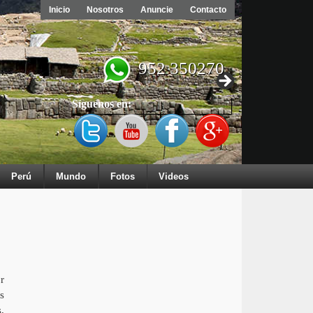
Inicio
Nosotros
Anuncie
Contacto
952 350270
Síguenos en:
Perú
Mundo
Fotos
Videos
r
s
,