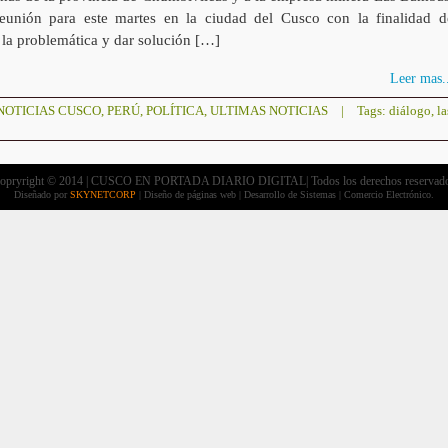
eunión para este martes en la ciudad del Cusco con la finalidad d
 la problemática y dar solución […]
Leer mas..
NOTICIAS CUSCO
,
PERÚ
,
POLÍTICA
,
ULTIMAS NOTICIAS
|
Tags:
diálogo
,
la
opryright © 2014 | CUSCO EN PORTADA DIARIO DIGITAL| Todos los derechos reservad
Diseñado por
SKYNETCORP
| Diseño de páginas web | Desarrollo de Sistemas | Comercio Electrónico.