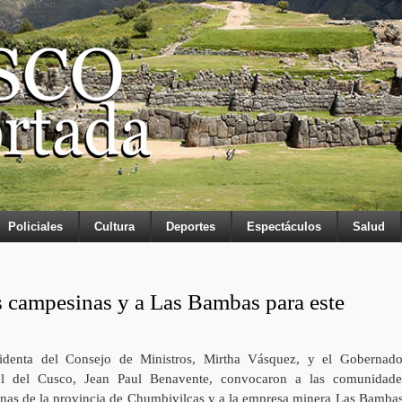
Policiales
Cultura
Deportes
Espectáculos
Salud
 campesinas y a Las Bambas para este
identa del Consejo de Ministros, Mirtha Vásquez, y el Gobernado
l del Cusco, Jean Paul Benavente, convocaron a las comunidade
nas de la provincia de Chumbivilcas y a la empresa minera Las Bambas