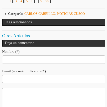
1
2
3
4
5
6
...
8
>>
Categoría:
CARLOS CARRILLO
,
NOTICIAS CUSCO
Tags relacionados
Otros Artículos
Deja un comentario
Nombre (*)
Email (no será publicado) (*)