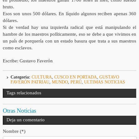
en promedio, los maestros ganan 1700 soles al mes, como sueldo
bruto.
Esos son unos 500 dólares. En líquido algunos reciben apenas 360
dólares.
Si de verdad hay una izquierda radical que está manipulando el
hambre de los maestros políticamente, eso se debe a que vivimos en
un país de porquería con un estado basura que trata a sus maestros
como esclavos.
Escribe: Gustavo Faverón
Categoría:
CULTURA
,
CUSCO EN PORTADA
,
GUSTAVO
FAVERÓN PATRIAU
,
MUNDO
,
PERÚ
,
ULTIMAS NOTICIAS
Tags relacionados
Otras Noticias
Deja un comentario
Nombre (*)