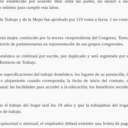
do establecido por acuerdo libre entre las partes, no menor a un
mínimo para cumplir esta labor.
de Trabajo y de la Mujer fue aprobado por 119 votos a favor, 1 en contr
eno mujer, conducido por la tercera vicepresidenta del Congreso, Teres
ciclo de parlamentarias en representación de sus grupos congresales.
méstico se celebrará por escrito, por duplicado y será registrado por e
inisterio de Trabajo.
s especificaciones del trabajo doméstico; los lugares de su prestación, l
o alojamiento cuando corresponda; la fecha de inicio del contrato; e
al; las facilidades para acceder a la educación; los beneficios sociale
r el trabajo del hogar será los 18 años y que la trabajadora del hoga
o de trabajo.
quincenal o mensual, el empleador deberá extender una boleta de pag