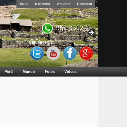
Inicio
Nosotros
Anuncie
Contacto
952 350270
Síguenos en:
Perú
Mundo
Fotos
Videos