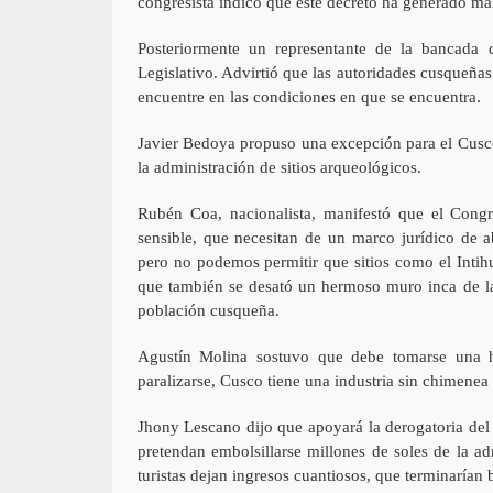
congresista indicó que este decreto ha generado male
Posteriormente un representante de la bancada 
Legislativo. Advirtió que las autoridades cusqueñ
encuentre en las condiciones en que se encuentra.
Javier Bedoya propuso una excepción para el Cusco
la administración de sitios arqueológicos.
Rubén Coa, nacionalista, manifestó que el Congr
sensible, que necesitan de un marco jurídico de a
pero no podemos permitir que sitios como el Inti
que también se desató un hermoso muro inca de la 
población cusqueña.
Agustín Molina sostuvo que debe tomarse una h
paralizarse, Cusco tiene una industria sin chimene
Jhony Lescano dijo que apoyará la derogatoria del
pretendan embolsillarse millones de soles de la a
turistas dejan ingresos cuantiosos, que terminarían 