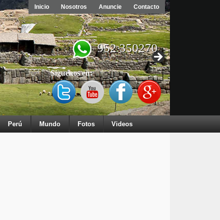
Inicio
Nosotros
Anuncie
Contacto
952 350270
Síguenos en:
Perú
Mundo
Fotos
Videos