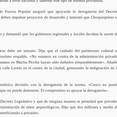
star a nivel nacional y lamentó este tipo de normas privatistas.
de Fuerza Popular aseguró que apoyarán la derogatoria del Decret
as deben impulsar proyectos de desarrollo y lamentó que Choquequirao s
 y demandó que los gobiernos regionales y locales decidan la suerte d
eso debe ser sensato. Dijo que el cuidado del patrimonio cultural e
bsoluto respaldo. «No estamos en contra de la administración privada
huatana en Machu Picchu hayan sido dañados irreparablemente». Añadi
calle Loreto en el centro de la ciudad, generando la indignación de l
istórica decisión con la derogatoria de la norma. «Cusco no pued
a que no puede detenerse. El compromiso es apoyar la derogatoria».
 Decreto Legislativo y que de ninguna manera se permitirá que privado
dministración de sitios arqueológicos. Dijo que dos millones y medio d
beneficiando a privados.