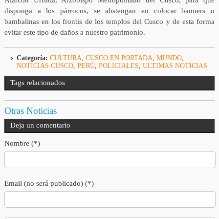
Alarcón Urrutia, Arzobispo Metropolitano del Cusco, para que
disponga a los párrocos, se abstengan en colocar banners o
bambalinas en los frontis de los templos del Cusco y de esta forma
evitar este tipo de daños a nuestro patrimonio.
Categoría:
CULTURA
,
CUSCO EN PORTADA
,
MUNDO
,
NOTICIAS CUSCO
,
PERÚ
,
POLICIALES
,
ULTIMAS NOTICIAS
Tags relacionados
Otras Noticias
Deja un comentario
Nombre (*)
Email (no será publicado) (*)