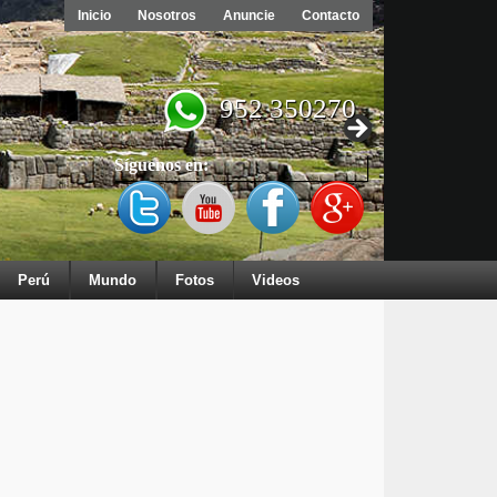
Inicio
Nosotros
Anuncie
Contacto
952 350270
Síguenos en:
Perú
Mundo
Fotos
Videos