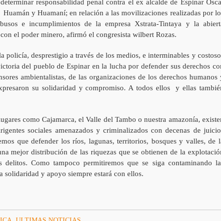
 determinar responsabilidad penal contra el ex alcalde de Espinar Osca
a Huamán y Huamaní; en relación a las movilizaciones realizadas por lo
usos e incumplimientos de la empresa Xstrata-Tintaya y la abiert
on el poder minero, afirmó el congresista wilbert Rozas.
la policía, desprestigio a través de los medios, e interminables y costoso
 victoria del pueblo de Espinar en la lucha por defender sus derechos co
ensores ambientalistas, de las organizaciones de los derechos humanos 
resaron su solidaridad y compromiso. A todos ellos y ellas tambié
ugares como Cajamarca, el Valle del Tambo o nuestra amazonía, existe
rigentes sociales amenazados y criminalizados con decenas de juicio
mos que defender los ríos, lagunas, territorios, bosques y valles, de l
na mejor distribución de las riquezas que se obtienen de la explotació
os delitos. Como tampoco permitiremos que se siga contaminando la
a solidaridad y apoyo siempre estará con ellos.
ICA
,
ULTIMAS NOTICIAS