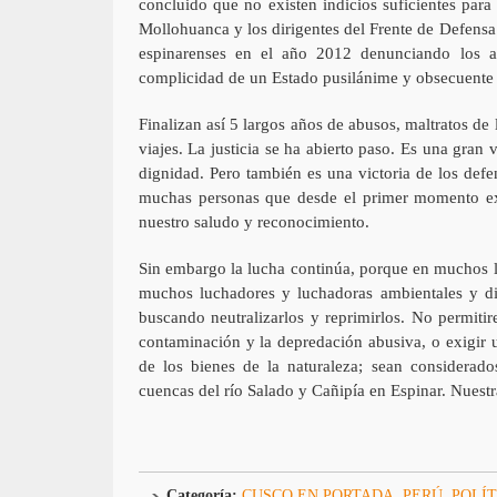
concluido que no existen indicios suficientes para
Mollohuanca y los dirigentes del Frente de Defens
espinarenses en el año 2012 denunciando los ab
complicidad de un Estado pusilánime y obsecuente c
Finalizan así 5 largos años de abusos, maltratos de 
viajes. La justicia se ha abierto paso. Es una gran
dignidad. Pero también es una victoria de los def
muchas personas que desde el primer momento exp
nuestro saludo y reconocimiento.
Sin embargo la lucha continúa, porque en muchos l
muchos luchadores y luchadoras ambientales y di
buscando neutralizarlos y reprimirlos. No permitire
contaminación y la depredación abusiva, o exigir u
de los bienes de la naturaleza; sean considerad
cuencas del río Salado y Cañipía en Espinar. Nuestr
Categoría:
CUSCO EN PORTADA
,
PERÚ
,
POLÍT