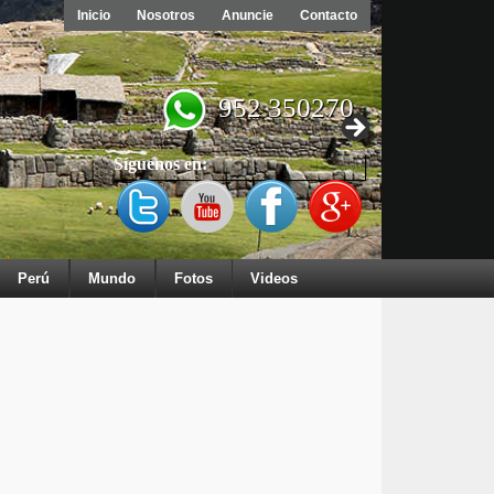
Inicio
Nosotros
Anuncie
Contacto
952 350270
Síguenos en:
Perú
Mundo
Fotos
Videos