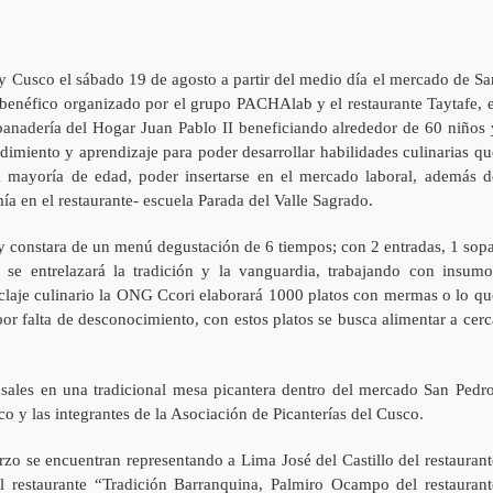
y Cusco el sábado 19 de agosto a partir del medio día el mercado de Sa
enéfico organizado por el grupo PACHAlab y el restaurante Taytafe, e
panadería del Hogar Juan Pablo II beneficiando alrededor de 60 niños 
imiento y aprendizaje para poder desarrollar habilidades culinarias qu
la mayoría de edad, poder insertarse en el mercado laboral, además d
ía en el restaurante- escuela Parada del Valle Sagrado.
y constara de un menú degustación de 6 tiempos; con 2 entradas, 1 sopa
 se entrelazará la tradición y la vanguardia, trabajando con insumo
iclaje culinario la ONG Ccori elaborará 1000 platos con mermas o lo qu
r falta de desconocimiento, con estos platos se busca alimentar a cerc
es en una tradicional mesa picantera dentro del mercado San Pedro
o y las integrantes de la Asociación de Picanterías del Cusco.
rzo se encuentran representando a Lima José del Castillo del restaurant
l restaurante “Tradición Barranquina, Palmiro Ocampo del restaurant