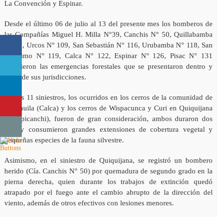
La Convención y Espinar.
Desde el último 06 de julio al 13 del presente mes los bomberos de
las Compañías Miguel H. Milla N°39, Canchis N° 50, Quillabamba
N° 57, Urcos N° 109, San Sebastián N° 116, Urubamba N° 118, San
Jerónimo N° 119, Calca N° 122, Espinar N° 126, Pisac N° 131
atendieron las emergencias forestales que se presentaron dentro y
fuera de sus jurisdicciones.
De los 11 siniestros, los ocurridos en los cerros de la comunidad de
Yanahuila (Calca) y los cerros de Wispacunca y Curi en Quiquijana
(Quispicanchi), fueron de gran consideración, ambos duraron dos
días y consumieron grandes extensiones de cobertura vegetal y
pequeñas especies de la fauna silvestre.
Asimismo, en el siniestro de Quiquijana, se registró un bombero
herido (Cía. Canchis N° 50) por quemadura de segundo grado en la
pierna derecha, quien durante los trabajos de extinción quedó
atrapado por el fuego ante el cambio abrupto de la dirección del
viento, además de otros efectivos con lesiones menores.