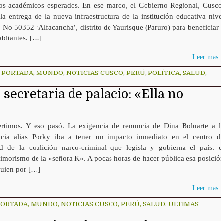
dos académicos esperados. En ese marco, el Gobierno Regional, Cusco
la entrega de la nueva infraestructura de la institución educativa nive
 No 50352 ‘Alfacancha’, distrito de Yaurisque (Paruro) para beneficiar 
abitantes. […]
Leer mas..
 PORTADA
,
MUNDO
,
NOTICIAS CUSCO
,
PERÚ
,
POLÍTICA
,
SALUD
,
secretaria de palacio: «Ella no
rtimos. Y eso pasó. La exigencia de renuncia de Dina Boluarte a l
ncia alias Porky iba a tener un impacto inmediato en el centro d
d de la coalición narco-criminal que legisla y gobierna el país: e
jimorismo de la «señora K». A pocas horas de hacer pública esa posició
quien por […]
Leer mas..
PORTADA
,
MUNDO
,
NOTICIAS CUSCO
,
PERÚ
,
SALUD
,
ULTIMAS