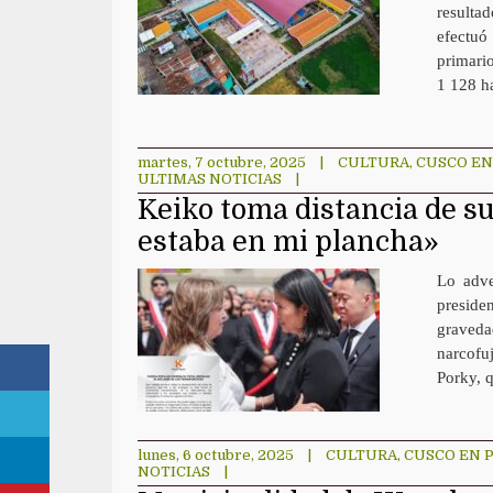
resulta
efectuó 
primario
1 128 h
martes, 7 octubre, 2025
|
CULTURA
,
CUSCO EN
ULTIMAS NOTICIAS
|
Keiko toma distancia de su 
estaba en mi plancha»
Lo adve
preside
graveda
narcofu
Porky, 
lunes, 6 octubre, 2025
|
CULTURA
,
CUSCO EN 
NOTICIAS
|