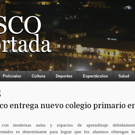
Policiales
Cultura
Deportes
Espectáculos
Salud
S
co entrega nuevo colegio primario e
 con modernas aulas y espacios de aprendizaje debidament
ntados es determinante para lograr que los alumnos obtengan lo