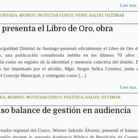
Leer mas..
PORTADA
,
MUNDO
,
NOTICIAS CUSCO
,
PERÚ
,
SALUD
,
ULTIMAS
presenta el Libro de Oro, obra
ipalidad Distrital de Santiago presentó oficialmente el Libro de Oro d
o, una publicación considerada inédita en los últimos 70 años 
a como un registro de la identidad y memoria colectiva del distrito. E
o fue impulsado por el alcalde, Mgtr. Sergio Sullca Condori, junto a
el Concejo Municipal, y entregado como […]
Leer mas..
ADA
,
MUNDO
,
NOTICIAS CUSCO
,
POLÍTICA
,
SALUD
,
ULTIMAS
o balance de gestión en audiencia
rnador regional del Cusco, Werner Salcedo Álvarez, presentó el balanc
estión durante la segunda Audiencia Pública de Rendición de Cuenta