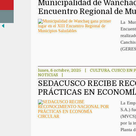
Municipalidad de Wanchaq 
Encuentro Regional de Mu
La Muni
Encuent
realiza
Canchis
(GERESA
lunes, 6 octubre, 2025
|
CULTURA
,
CUSCO EN 
NOTICIAS
|
SEDACUSCO RECIBE REC
PRÁCTICAS EN ECONOMÍ
La Empr
S.A.) f
(MVCS) 
por la 
Planta 