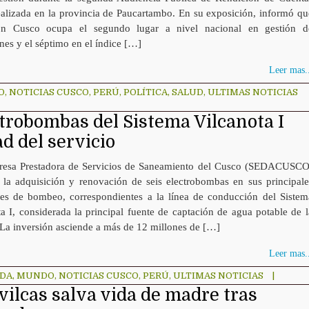
ealizada en la provincia de Paucartambo. En su exposición, informó qu
ón Cusco ocupa el segundo lugar a nivel nacional en gestión d
nes y el séptimo en el índice […]
Leer mas..
O
,
NOTICIAS CUSCO
,
PERÚ
,
POLÍTICA
,
SALUD
,
ULTIMAS NOTICIAS
obombas del Sistema Vilcanota I
d del servicio
esa Prestadora de Servicios de Saneamiento del Cusco (SEDACUSCO
 la adquisición y renovación de seis electrobombas en sus principale
nes de bombeo, correspondientes a la línea de conducción del Sistem
a I, considerada la principal fuente de captación de agua potable de l
 La inversión asciende a más de 12 millones de […]
Leer mas..
ADA
,
MUNDO
,
NOTICIAS CUSCO
,
PERÚ
,
ULTIMAS NOTICIAS
|
lcas salva vida de madre tras