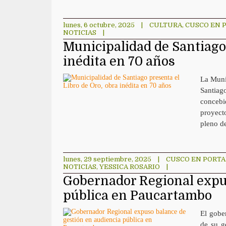
lunes, 6 octubre, 2025
|
CULTURA
,
CUSCO EN 
NOTICIAS
|
Municipalidad de Santiago 
inédita en 70 años
La Munic
Santiag
concebid
proyect
pleno d
lunes, 29 septiembre, 2025
|
CUSCO EN PORT
NOTICIAS
,
YESSICA ROSARIO
|
Gobernador Regional expus
pública en Paucartambo
El gobe
de su g