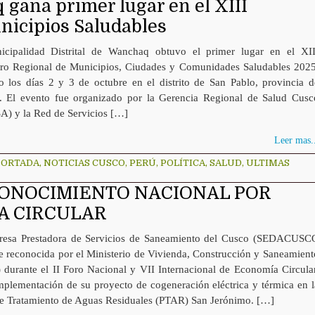
gana primer lugar en el XIII
nicipios Saludables
cipalidad Distrital de Wanchaq obtuvo el primer lugar en el XII
ro Regional de Municipios, Ciudades y Comunidades Saludables 2025
do los días 2 y 3 de octubre en el distrito de San Pablo, provincia d
. El evento fue organizado por la Gerencia Regional de Salud Cusc
) y la Red de Servicios […]
Leer mas..
PORTADA
,
NOTICIAS CUSCO
,
PERÚ
,
POLÍTICA
,
SALUD
,
ULTIMAS
ONOCIMIENTO NACIONAL POR
A CIRCULAR
esa Prestadora de Servicios de Saneamiento del Cusco (SEDACUSC
ue reconocida por el Ministerio de Vivienda, Construcción y Saneamient
durante el II Foro Nacional y VII Internacional de Economía Circular
implementación de su proyecto de cogeneración eléctrica y térmica en l
de Tratamiento de Aguas Residuales (PTAR) San Jerónimo. […]