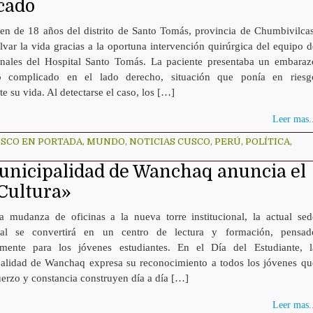
cado
en de 18 años del distrito de Santo Tomás, provincia de Chumbivilcas
lvar la vida gracias a la oportuna intervención quirúrgica del equipo d
onales del Hospital Santo Tomás. La paciente presentaba un embaraz
o complicado en el lado derecho, situación que ponía en riesg
e su vida. Al detectarse el caso, los […]
Leer mas..
SCO EN PORTADA
,
MUNDO
,
NOTICIAS CUSCO
,
PERÚ
,
POLÍTICA
,
Municipalidad de Wanchaq anuncia el
 Cultura»
a mudanza de oficinas a la nueva torre institucional, la actual sed
pal se convertirá en un centro de lectura y formación, pensad
lmente para los jóvenes estudiantes. En el Día del Estudiante, l
alidad de Wanchaq expresa su reconocimiento a todos los jóvenes qu
uerzo y constancia construyen día a día […]
Leer mas..