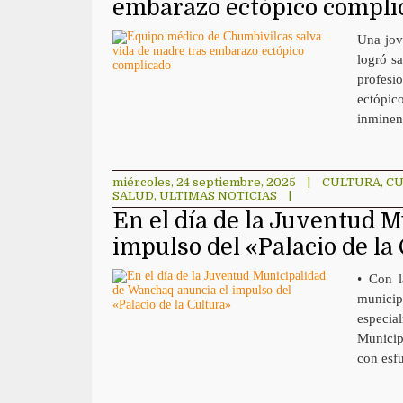
embarazo ectópico compli
Una jov
logró sa
profesi
ectópic
inminent
miércoles, 24 septiembre, 2025
|
CULTURA
,
CU
SALUD
,
ULTIMAS NOTICIAS
|
En el día de la Juventud 
impulso del «Palacio de la
• Con l
munici
especia
Municip
con esf