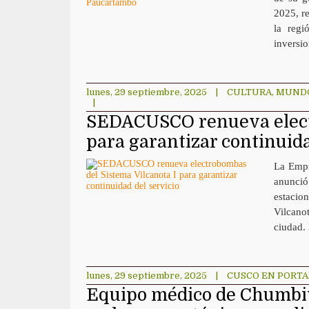
2025, r
la regi
inversio
lunes, 29 septiembre, 2025
|
CULTURA
,
MUND
|
SEDACUSCO renueva electr
para garantizar continuida
La Empr
anunció
estacio
Vilcanot
ciudad.
lunes, 29 septiembre, 2025
|
CUSCO EN PORT
Equipo médico de Chumbivi