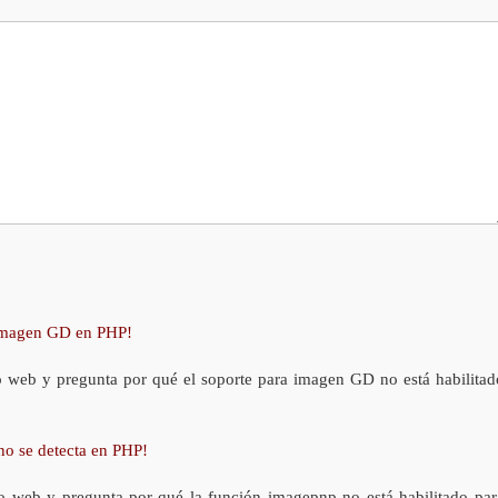
 imagen GD en PHP!
o web y pregunta por qué el soporte para imagen GD no está habilitad
no se detecta en PHP!
o web y pregunta por qué la función imagepnp no está habilitado par