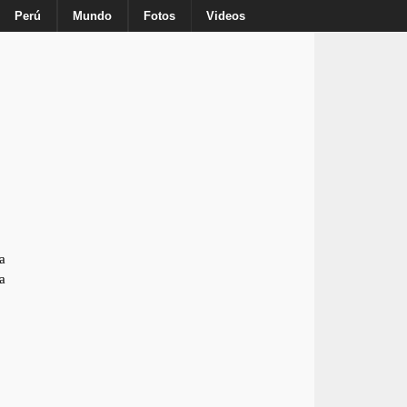
Inicio
Nosotros
Anuncie
Contacto
Perú
Mundo
Fotos
Videos
a
a