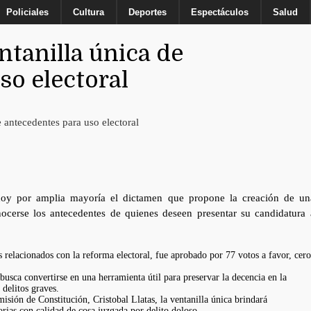
Policiales
Cultura
Deportes
Espectáculos
Salud
tanilla única de
so electoral
hoy por amplia mayoría el dictamen que propone la creación de un
ocerse los antecedentes de quienes deseen presentar su candidatura 
 relacionados con la reforma electoral, fue aprobado por 77 votos a favor, cero
 busca convertirse en una herramienta útil para preservar la decencia en la
 delitos graves.
isión de Constitución, Cristobal Llatas, la ventanilla única brindará
rias con calidad de cosa juzgada por delito doloso.