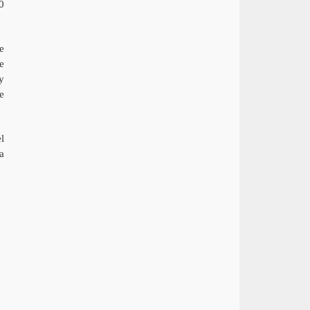
0
e
e
y
e
l
a