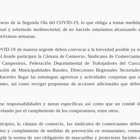
Curso de la Segunda Ola del COVID-19, lo que obliga a tomar medida
ional y sobretodo multisectorial, de no hacerlo estaríamos alcanzando e
 próximas semanas.
OVID-19 de manera urgente deben convocar a la brevedad posible ya n
al donde participen la Cámara de Comercio, Sindicatos de Comerciante
e Campesinos, Federación Departamental de Trabajadores del Cusco
ción de Municipalidades Rurales, Direcciones Regionales Sectoriales
hacerles llegar las estrategias agresivas y actividades conjuntas que s
antes, así como recoger propuestas de acciones adicionales que debe
se responsabilidades y tareas especificas; así como que un comité d
e velando por el cumplimiento de los compromisos, entre otros.
municipios, la cámara de comercio, los sindicatos de comerciantes debe
tos y cumplimiento de medidas de prevención en restaurantes, centro
ir la norma de uso obligatorio de mascarillas y protectores faciales a