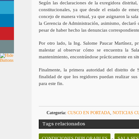
Según las declaraciones de la exregidora distrital,
constitucionales, ya que desde el estado de eme
concejo de manera virtual, ya que asignaron la sala
la Gerencia de Administración, asimismo, declaró q
pesar de haber hecho las denuncias correspondiente
Por otro lado, la Ing. Salome Paucar Martínez, pr
malestar al observar cómo se encuentra la Sal
mantenimiento, encontrándose prácticamente en si
Finalmente, la primera autoridad del distrito de 
finalidad de que los regidores puedan realizar sus
para este fin.
Categoría:
CUSCO EN PORTADA
,
NOTICIAS C
Tags relacionados
CONDICIONES DEPLORABLES
-
SALA SE