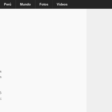
Inicio
Nosotros
Anuncie
Contacto
Perú
Mundo
Fotos
Videos
s
n
ó
;