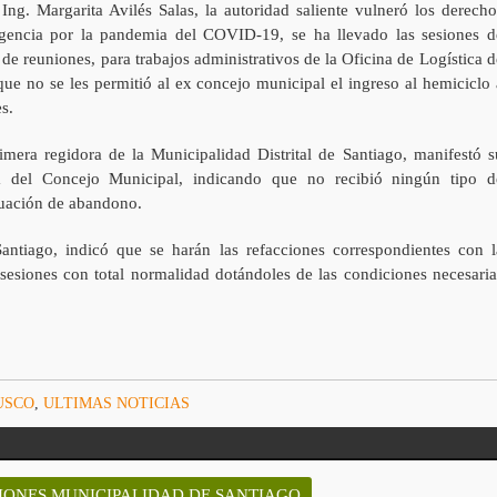
 Ing. Margarita Avilés Salas, la autoridad saliente vulneró los derecho
rgencia por la pandemia del COVID-19, se ha llevado las sesiones d
 de reuniones, para trabajos administrativos de la Oficina de Logística d
ue no se les permitió al ex concejo municipal el ingreso al hemiciclo 
s.
imera regidora de la Municipalidad Distrital de Santiago, manifestó s
a del Concejo Municipal, indicando que no recibió ningún tipo d
tuación de abandono.
Santiago, indicó que se harán las refacciones correspondientes con l
 sesiones con total normalidad dotándoles de las condiciones necesaria
USCO
,
ULTIMAS NOTICIAS
SIONES MUNICIPALIDAD DE SANTIAGO