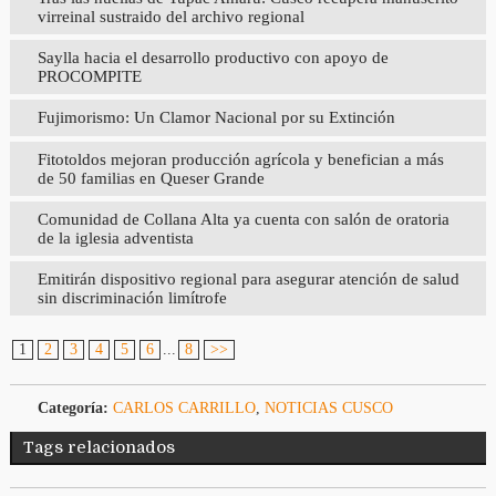
virreinal sustraido del archivo regional
Saylla hacia el desarrollo productivo con apoyo de
PROCOMPITE
Fujimorismo: Un Clamor Nacional por su Extinción
Fitotoldos mejoran producción agrícola y benefician a más
de 50 familias en Queser Grande
Comunidad de Collana Alta ya cuenta con salón de oratoria
de la iglesia adventista
Emitirán dispositivo regional para asegurar atención de salud
sin discriminación limítrofe
1
2
3
4
5
6
...
8
>>
Categoría:
CARLOS CARRILLO
,
NOTICIAS CUSCO
Tags relacionados