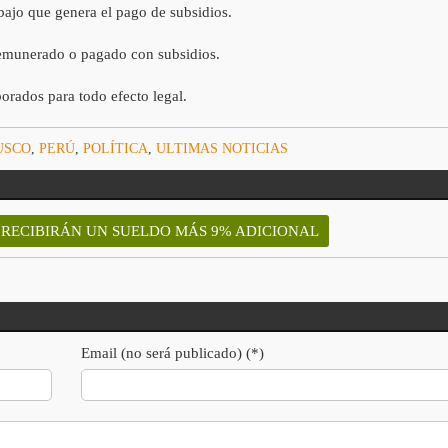
abajo que genera el pago de subsidios.
 remunerado o pagado con subsidios.
orados para todo efecto legal.
USCO
,
PERÚ
,
POLÍTICA
,
ULTIMAS NOTICIAS
 RECIBIRÁN UN SUELDO MÁS 9% ADICIONAL
Email (no será publicado) (*)