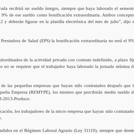
ivada recibirá un sueldo íntegro, siempre que haya laborado el semestr
l 9% de ese sueldo como bonificación extraordinaria. Ambos concepto
 y deberán figurar en la planilla electrónica del mes de julio”, dijo e
 Prestadora de Salud (EPS) la bonificación extraordinaria no será el 9%
subordinados de la actividad privada con contrato indefinido, a plazo fij
cio no se requiere que el trabajador haya laborado la jornada mínima d
s de las pequeñas empresas que hayan sido contratados después que l
Pequeña Empresa (REMYPE), los mismos que percibirán medio sueldo d
3-2013-Produce.
cación, los trabajadores de la micro empresa que hayan sido contratado
e.
ndidos en el Régimen Laboral Agrario (Ley 31110), siempre que dentr