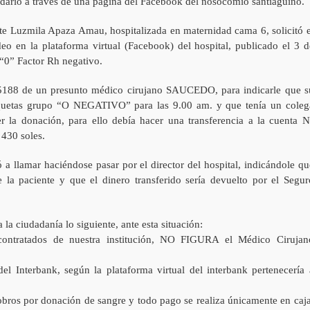
idario a través de una página del Facebook del nosocomio santiaguino.
nte Luzmila Apaza Amau, hospitalizada en maternidad cama 6, solicitó e
o en la plataforma virtual (Facebook) del hospital, publicado el 3 d
“0” Factor Rh negativo.
85188 de un presunto médico cirujano SAUCEDO, para indicarle que s
aquetas grupo “O NEGATIVO” para las 9.00 am. y que tenía un coleg
 la donación, para ello debía hacer una transferencia a la cuenta N
430 soles.
ó a llamar haciéndose pasar por el director del hospital, indicándole qu
 la paciente y que el dinero transferido sería devuelto por el Segur
la ciudadanía lo siguiente, ante esta situación:
contratados de nuestra institución, NO FIGURA el Médico Cirujan
 Interbank, según la plataforma virtual del interbank pertenecería 
cobros por donación de sangre y todo pago se realiza únicamente en caja