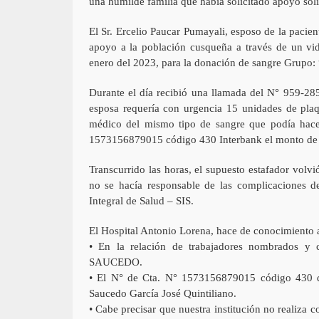
una humilde familia que había solicitado apoyo sol
El Sr. Ercelio Paucar Pumayali, esposo de la pacie
apoyo a la población cusqueña a través de un vide
enero del 2023, para la donación de sangre Grupo: 
Durante el día recibió una llamada del N° 959-2
esposa requería con urgencia 15 unidades de pl
médico del mismo tipo de sangre que podía hacer
1573156879015 código 430 Interbank el monto de 
Transcurrido las horas, el supuesto estafador volvi
no se hacía responsable de las complicaciones de
Integral de Salud – SIS.
El Hospital Antonio Lorena, hace de conocimiento a 
• En la relación de trabajadores nombrados y 
SAUCEDO.
• El N° de Cta. N° 1573156879015 código 430 del
Saucedo García José Quintiliano.
• Cabe precisar que nuestra institución no realiza 