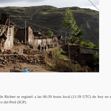
e Richter se registró a las 06:39 horas local (11:39 UTC) de hoy en e
co del Perú (IGP).