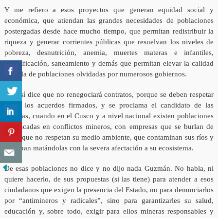
Y me refiero a esos proyectos que generan equidad social y
económica, que atiendan las grandes necesidades de poblaciones
postergadas desde hace mucho tiempo, que permitan redistribuir la
riqueza y generar corrientes públicas que resuelvan los niveles de
pobreza, desnutrición, anemia, muertes materas e infantiles,
electrificación, saneamiento y demás que permitan elevar la calidad
de vida de poblaciones olvidadas por numerosos gobiernos.
Pero sí dice que no renegociará contratos, porque se deben respetar
todos los acuerdos firmados, y se proclama el candidato de las
mineras, cuando en el Cusco y a nivel nacional existen poblaciones
enfrascadas en conflictos mineros, con empresas que se burlan de
ellas, que no respetan su medio ambiente, que contaminan sus ríos y
terminan matándolas con la severa afectación a su ecosistema.
De esas poblaciones no dice y no dijo nada Guzmán. No habla, ni
quiere hacerlo, de sus propuestas (si las tiene) para atender a esos
ciudadanos que exigen la presencia del Estado, no para denunciarlos
por “antimineros y radicales”, sino para garantizarles su salud,
educación y, sobre todo, exigir para ellos mineras responsables y