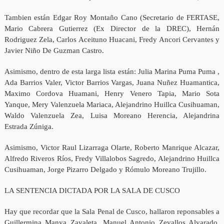
Tambien están Edgar Roy Montaño Cano (Secretario de FERTASE,
Mario Cabrera Gutierrez (Ex Director de la DREC), Hernán
Rodriguez Zela, Carlos Aceituno Huacani, Fredy Ancori Cervantes y
Javier Niño De Guzman Castro.
Asimismo, dentro de esta larga lista están: Julia Marina Puma Puma ,
Ada Barrios Valer, Victor Barrios Vargas, Juana Nuñez Huamantica,
Maximo Cordova Huamani, Henry Venero Tapia, Mario Sota
Yanque, Mery Valenzuela Mariaca, Alejandrino Huillca Cusihuaman,
Waldo Valenzuela Zea, Luisa Moreano Herencia, Alejandrina
Estrada Zúniga.
Asimismo, Victor Raul Lizarraga Olarte, Roberto Manrique Alcazar,
Alfredo Riveros Ríos, Fredy Villalobos Sagredo, Alejandrino Huillca
Cusihuaman, Jorge Pizarro Delgado y Rómulo Moreano Trujillo.
LA SENTENCIA DICTADA POR LA SALA DE CUSCO
Hay que recordar que la Sala Penal de Cusco, hallaron reponsables a
Guillermina Manya Zavaleta, Manuel Antonio Zevallos Alvarado,