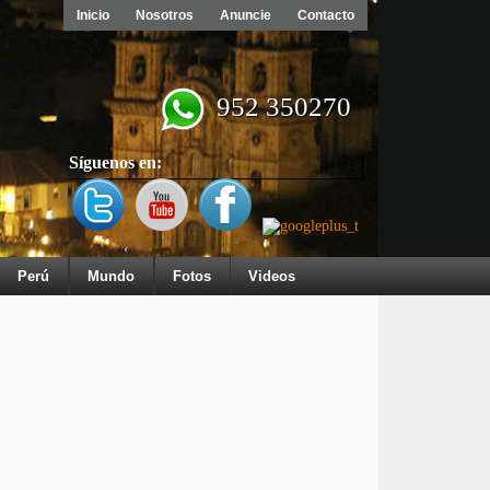
Inicio
Nosotros
Anuncie
Contacto
952 350270
Síguenos en:
Perú
Mundo
Fotos
Videos