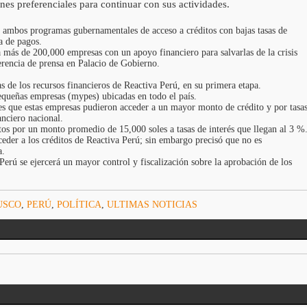
es preferenciales para continuar con sus actividades.
o ambos programas gubernamentales de acceso a créditos con bajas tasas de
a de pagos.
ás de 200,000 empresas con un apoyo financiero para salvarlas de la crisis
erencia de prensa en Palacio de Gobierno.
s de los recursos financieros de Reactiva Perú, en su primera etapa.
queñas empresas (mypes) ubicadas en todo el país.
es que estas empresas pudieron acceder a un mayor monto de crédito y por tasa
anciero nacional.
os por un monto promedio de 15,000 soles a tasas de interés que llegan al 3 %
der a los créditos de Reactiva Perú; sin embargo precisó que no es
a.
Perú se ejercerá un mayor control y fiscalización sobre la aprobación de los
USCO
,
PERÚ
,
POLÍTICA
,
ULTIMAS NOTICIAS