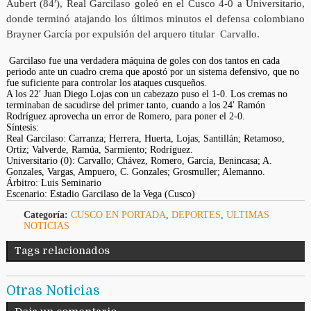
Aubert (84′), Real Garcilaso goleó en el Cusco 4-0 a Universitario,
donde terminó atajando los últimos minutos el defensa colombiano
Brayner García por expulsión del arquero titular Carvallo.
Garcilaso fue una verdadera máquina de goles con dos tantos en cada
periodo ante un cuadro crema que apostó por un sistema defensivo, que no
fue suficiente para controlar los ataques cusqueños.
A los 22′ Juan Diego Lojas con un cabezazo puso el 1-0. Los cremas no
terminaban de sacudirse del primer tanto, cuando a los 24′ Ramón
Rodríguez aprovecha un error de Romero, para poner el 2-0.
Síntesis:
Real Garcilaso: Carranza; Herrera, Huerta, Lojas, Santillán; Retamoso,
Ortiz; Valverde, Ramúa, Sarmiento; Rodríguez.
Universitario (0): Carvallo; Chávez, Romero, García, Benincasa; A.
Gonzales, Vargas, Ampuero, C. Gonzales; Grosmuller; Alemanno.
Árbitro: Luis Seminario
Escenario: Estadio Garcilaso de la Vega (Cusco)
Categoría:
CUSCO EN PORTADA
,
DEPORTES
,
ULTIMAS
NOTICIAS
Tags relacionados
Otras Noticias