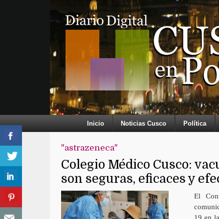
Inicio
Noticias Cusco
Política
"astrazeneca"
Colegio Médico Cusco: vac
son seguras, eficaces y efe
El Con
comunic
19 en l