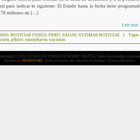
al para indicar lo siguiente: El Estado hasta la fecha tiene programad
r 78 millones de […]
Leer mas..
NDO
,
NOTICIAS CUSCO
,
PERÚ
,
SALUD
,
ULTIMAS NOTICIAS
|
Tags:
ación
,
pfizer
,
sinopharm
,
vacunas
opryright © 2014 | CUSCO EN PORTADA DIARIO DIGITAL| Todos los derechos reservad
Diseñado por
SKYNETCORP
| Diseño de páginas web | Desarrollo de Sistemas | Comercio Electrónico.