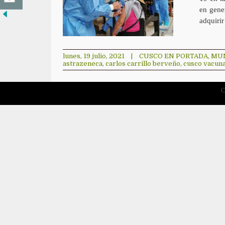
en gener
adquiri
lunes, 19 julio, 2021
|
CUSCO EN PORTADA
,
MU
astrazeneca
,
carlos carrillo berveño
,
cusco vacun
C