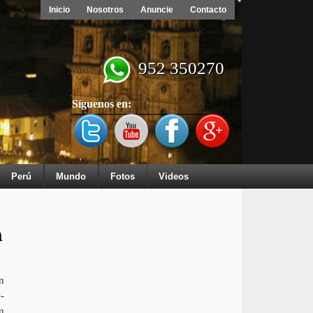
Inicio
Nosotros
Anuncie
Contacto
952 350270
Síguenos en:
Perú
Mundo
Fotos
Videos
a
n
-
n