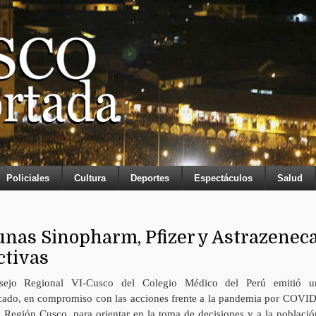
Policiales
Cultura
Deportes
Espectáculos
Salud
unas Sinopharm, Pfizer y Astrazenec
ctivas
sejo Regional VI-Cusco del Colegio Médico del Perú emitió u
ado, en compromiso con las acciones frente a la pandemia por COVID
a Región Cusco, para orientar en la toma de decisiones y a la població