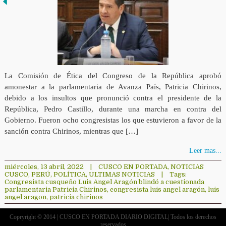
La Comisión de Ética del Congreso de la República aprobó
amonestar a la parlamentaria de Avanza País, Patricia Chirinos,
debido a los insultos que pronunció contra el presidente de la
República, Pedro Castillo, durante una marcha en contra del
Gobierno. Fueron ocho congresistas los que estuvieron a favor de la
sanción contra Chirinos, mientras que […]
Leer mas...
miércoles, 13 abril, 2022
|
CUSCO EN PORTADA
,
NOTICIAS
CUSCO
,
PERÚ
,
POLÍTICA
,
ULTIMAS NOTICIAS
|
Tags:
Congresista cusqueño Luis Angel Aragón blindó a cuestionada
parlamentaria Patricia Chirinos
,
congresista luis angel aragón
,
luis
angel aragon
,
patricia chirinos
Copryright © 2014 | CUSCO EN PORTADA DIARIO DIGITAL| Todos los derechos
reservados