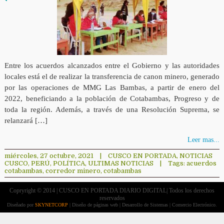
Entre los acuerdos alcanzados entre el Gobierno y las autoridades
locales está el de realizar la transferencia de canon minero, generado
por las operaciones de MMG Las Bambas, a partir de enero del
2022, beneficiando a la población de Cotabambas, Progreso y de
toda la región. Además, a través de una Resolución Suprema, se
relanzará […]
Leer mas...
miércoles, 27 octubre, 2021
|
CUSCO EN PORTADA
,
NOTICIAS
CUSCO
,
PERÚ
,
POLÍTICA
,
ULTIMAS NOTICIAS
|
Tags:
acuerdos
cotabambas
,
corredor minero
,
cotabambas
Copryright © 2014 | CUSCO EN PORTADA DIARIO DIGITAL| Todos los derechos
reservados
Diseñado por
SKYNETCORP
| Diseño de páginas web | Desarrollo de Sistemas | Comercio Electrónico.