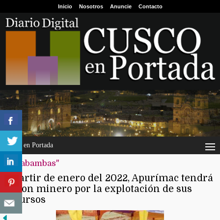
Inicio
Nosotros
Anuncie
Contacto
Cusco en Portada
"cotabambas"
A partir de enero del 2022, Apurímac tendrá
canon minero por la explotación de sus
recursos