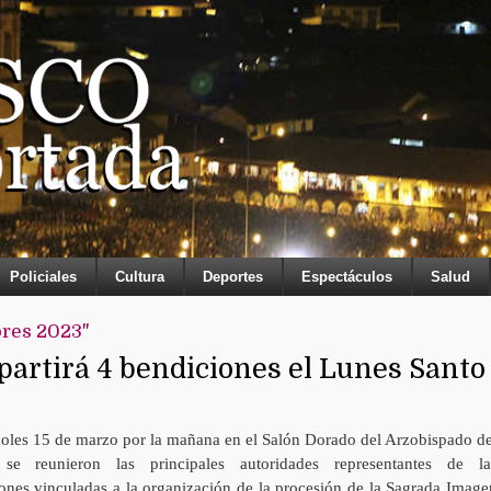
Policiales
Cultura
Deportes
Espectáculos
Salud
ores 2023"
partirá 4 bendiciones el Lunes Santo
coles 15 de marzo por la mañana en el Salón Dorado del Arzobispado de
se reunieron las principales autoridades representantes de la
iones vinculadas a la organización de la procesión de la Sagrada Image