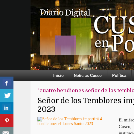
Inicio
Noticias Cusco
Política
"cuatro bendiones señor de los tembl
Señor de los Temblores im
2023
El miér
Cusco, 
instituc