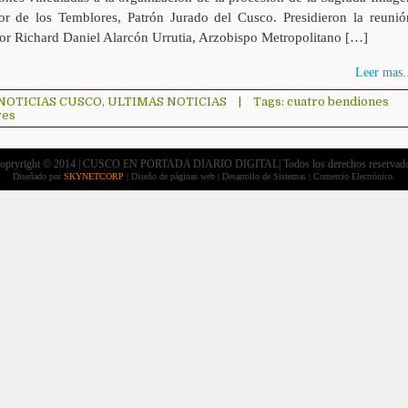
or de los Temblores, Patrón Jurado del Cusco. Presidieron la reunió
r Richard Daniel Alarcón Urrutia, Arzobispo Metropolitano […]
Leer mas..
NOTICIAS CUSCO
,
ULTIMAS NOTICIAS
|
Tags:
cuatro bendiones
res
opryright © 2014 | CUSCO EN PORTADA DIARIO DIGITAL| Todos los derechos reservad
Diseñado por
SKYNETCORP
| Diseño de páginas web | Desarrollo de Sistemas | Comercio Electrónico.