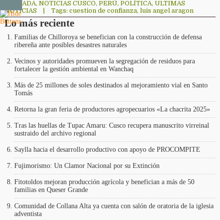
PORTADA
,
NOTICIAS CUSCO
,
PERÚ
,
POLÍTICA
,
ULTIMAS
NOTICIAS
|
Tags:
cuestion de confianza
,
luis angel aragon
Lo más reciente
Familias de Chilloroya se benefician con la construcción de defensa
ribereña ante posibles desastres naturales
Vecinos y autoridades promueven la segregación de residuos para
fortalecer la gestión ambiental en Wanchaq
Más de 25 millones de soles destinados al mejoramiento vial en Santo
Tomás
Retorna la gran feria de productores agropecuarios «La chacrita 2025»
Tras las huellas de Tupac Amaru: Cusco recupera manuscrito virreinal
sustraido del archivo regional
Saylla hacia el desarrollo productivo con apoyo de PROCOMPITE
Fujimorismo: Un Clamor Nacional por su Extinción
Fitotoldos mejoran producción agrícola y benefician a más de 50
familias en Queser Grande
Comunidad de Collana Alta ya cuenta con salón de oratoria de la iglesia
adventista