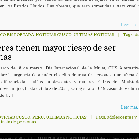
 en los Estados Unidos. Las obreras, que eran sometidas a trato cruel 
Leer mas..
CO EN PORTADA
,
NOTICIAS CUSCO
,
ULTIMAS NOTICIAS
|
Tags:
dí
res tienen mayor riesgo de ser
onas
arco del 8 de marzo, Día Internacional de la Mujer, CHS Alternativ
obre la urgencia de atender el delito de trata de personas, que afecta d
diferenciada a niñas, adolescentes y mujeres. Cifras del Ministeri
revelan que, hasta octubre de 2021, se registraron 649 casos de víctima
 de […]
Leer mas..
TICIAS CUSCO
,
PERÚ
,
ULTIMAS NOTICIAS
|
Tags:
adolescentes y
 trata de personas
opryright © 2014 | CUSCO EN PORTADA DIARIO DIGITAL| Todos los derechos reservad