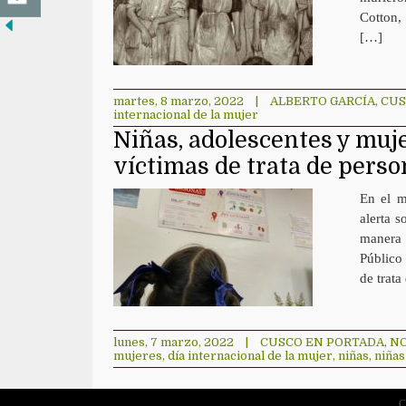
Cotton,
[…]
martes, 8 marzo, 2022
|
ALBERTO GARCÍA
,
CUS
internacional de la mujer
Niñas, adolescentes y muje
víctimas de trata de pers
En el m
alerta s
manera 
Público 
de trata
lunes, 7 marzo, 2022
|
CUSCO EN PORTADA
,
NO
mujeres
,
día internacional de la mujer
,
niñas
,
niñas
C