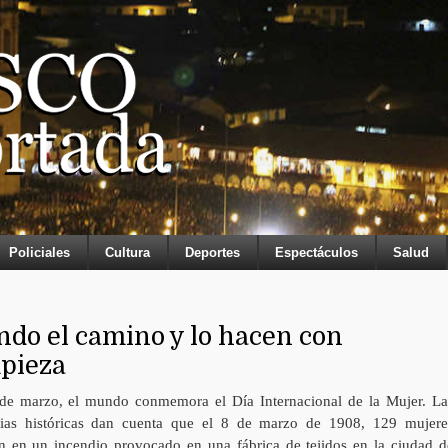
Policiales
Cultura
Deportes
Espectáculos
Salud
do el camino y lo hacen con
mpieza
de marzo, el mundo conmemora el Día Internacional de la Mujer. La
cias históricas dan cuenta que el 8 de marzo de 1908, 129 mujere
n en un incendio provocado en una fábrica de tejidos en la ciudad d