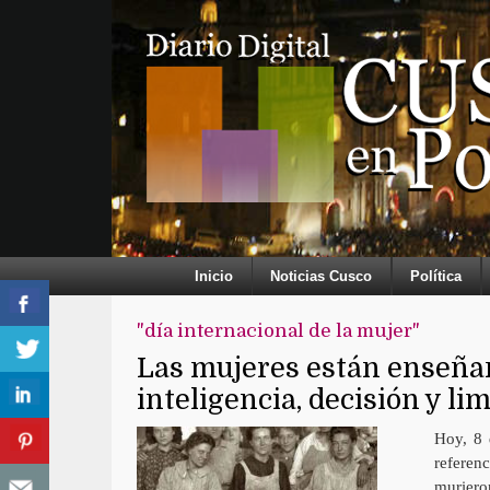
Inicio
Noticias Cusco
Política
"día internacional de la mujer"
Las mujeres están enseñan
inteligencia, decisión y li
Hoy, 8 
referen
muriero