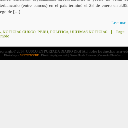
nterbancario (entre bancos) en el país terminó el 28 de enero en 3.85
luego de […]
Leer mas..
A
,
NOTICIAS CUSCO
,
PERÚ
,
POLÍTICA
,
ULTIMAS NOTICIAS
|
Tags:
cambio
opryright © 2014 | CUSCO EN PORTADA DIARIO DIGITAL| Todos los derechos reservad
Diseñado por
SKYNETCORP
| Diseño de páginas web | Desarrollo de Sistemas | Comercio Electrónico.