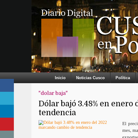
Inicio
Noticias Cusco
Política
"dolar baja"
Dólar bajó 3.48% en enero
tendencia
El prec
mes, ma
exporta