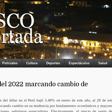
Policiales
Cultura
Deportes
Espectáculos
Salud
 del 2022 marcando cambio de
io del dólar en el Perú bajó 3.48% en enero de este año, al 28 de est
rcando cambio en su tendencia por fundamentos económicos y mayore
ciones, señalaron especialistas. Efectivamente, el precio de venta de