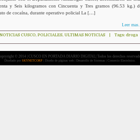
nta y Seis kilogramos con Cincuenta y Tres gramos (96.53 kg.) d
ato de cocaína, durante operativo policial La […]
Leer mas..
NOTICIAS CUSCO
,
POLICIALES
,
ULTIMAS NOTICIAS
|
Tags:
droga
opryright © 2014 | CUSCO EN PORTADA DIARIO DIGITAL| Todos los derechos reservad
Diseñado por
SKYNETCORP
| Diseño de páginas web | Desarrollo de Sistemas | Comercio Electrónico.