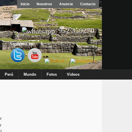
Inicio
Nosotros
Anuncie
Contacto
952 350270
Síguenos en:
Perú
Mundo
Fotos
Videos
e
y
l