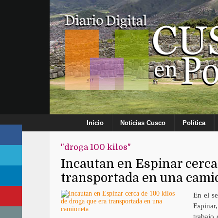
Inicio
Noticias Cusco
Política
"droga 100 kilos"
Incautan en Espinar cerca 
transportada en una cami
En el se
Espinar
trabajo