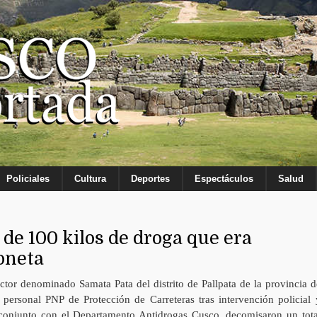
Policiales
Cultura
Deportes
Espectáculos
Salud
de 100 kilos de droga que era
oneta
ctor denominado Samata Pata del distrito de Pallpata de la provincia d
, personal PNP de Protección de Carreteras tras intervención policial 
 conjunto con el Departamento Antidrogas Cusco, decomisaron un tota