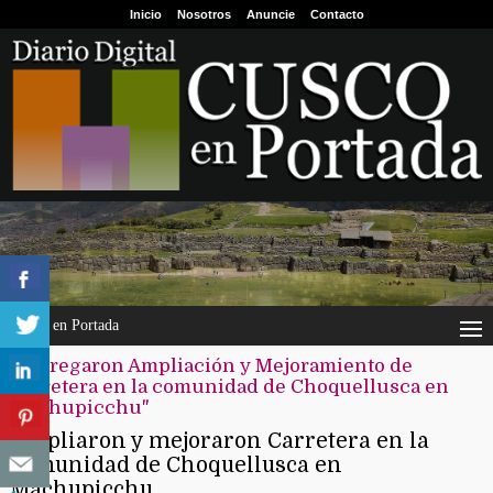
Inicio
Nosotros
Anuncie
Contacto
Cusco en Portada
"Entregaron Ampliación y Mejoramiento de
Carretera en la comunidad de Choquellusca en
Machupicchu"
Ampliaron y mejoraron Carretera en la
comunidad de Choquellusca en
Machupicchu