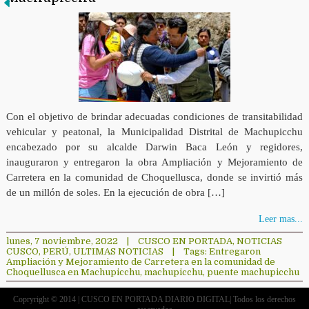
Con el objetivo de brindar adecuadas condiciones de transitabilidad
vehicular y peatonal, la Municipalidad Distrital de Machupicchu
encabezado por su alcalde Darwin Baca León y regidores,
inauguraron y entregaron la obra Ampliación y Mejoramiento de
Carretera en la comunidad de Choquellusca, donde se invirtió más
de un millón de soles. En la ejecución de obra […]
Leer mas...
lunes, 7 noviembre, 2022
|
CUSCO EN PORTADA
,
NOTICIAS
CUSCO
,
PERÚ
,
ULTIMAS NOTICIAS
|
Tags:
Entregaron
Ampliación y Mejoramiento de Carretera en la comunidad de
Choquellusca en Machupicchu
,
machupicchu
,
puente machupicchu
Copryright © 2014 | CUSCO EN PORTADA DIARIO DIGITAL| Todos los derechos