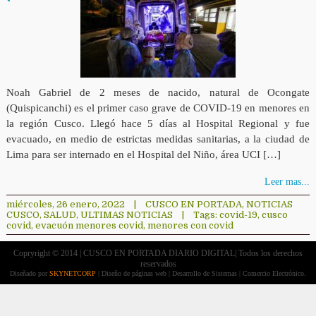
Noah Gabriel de 2 meses de nacido, natural de Ocongate
(Quispicanchi) es el primer caso grave de COVID-19 en menores en
la región Cusco. Llegó hace 5 días al Hospital Regional y fue
evacuado, en medio de estrictas medidas sanitarias, a la ciudad de
Lima para ser internado en el Hospital del Niño, área UCI […]
Leer mas...
miércoles, 26 enero, 2022
|
CUSCO EN PORTADA
,
NOTICIAS
CUSCO
,
SALUD
,
ULTIMAS NOTICIAS
|
Tags:
covid-19
,
cusco
covid
,
evacuón menores covid
,
menores con covid
Copryright © 2014 | CUSCO EN PORTADA DIARIO DIGITAL| Todos los derechos
reservados
Diseñado por
SKYNETCORP
| Diseño de páginas web | Desarrollo de Sistemas | Comercio Electrónico.