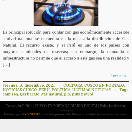
La principal solución para contar con gas económicamente accesible
a nivel nacional se encuentra en la necesaria distribución de Gas
Natural. El recurso existe, y el Perú es uno de los países con
mayores cantidades de reservas; sin embargo, la demanda e
infraestructura no permite que el acceso a este gas sea una realidad y
[…]
Leer mas...
viernes, 10 diciembre, 2021
|
CULTURA
,
CUSCO EN PORTADA
,
NOTICIAS CUSCO
,
PERÚ
,
POLÍTICA
,
ULTIMAS NOTICIAS
|
Tags:
camisea
,
gas barato
,
gas natural
,
glp
,
plus petrol
Copryright © 2014 | CUSCO EN PORTADA DIARIO DIGITAL| Todos los derechos
reservados
Diseñado por
SKYNETCORP
| Diseño de páginas web | Desarrollo de Sistemas | Comercio Electrónico.