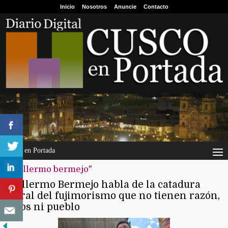
Inicio
Nosotros
Anuncie
Contacto
Cusco en Portada
"guillermo bermejo"
Guillermo Bermejo habla de la catadura
moral del fujimorismo que no tienen razón,
votos ni pueblo