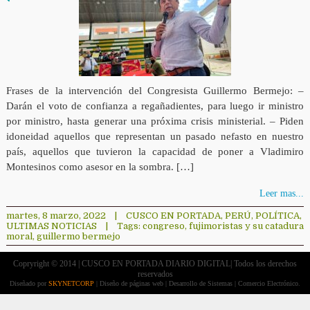
Frases de la intervención del Congresista Guillermo Bermejo: –
Darán el voto de confianza a regañadientes, para luego ir ministro
por ministro, hasta generar una próxima crisis ministerial. – Piden
idoneidad aquellos que representan un pasado nefasto en nuestro
país, aquellos que tuvieron la capacidad de poner a Vladimiro
Montesinos como asesor en la sombra. […]
Leer mas...
martes, 8 marzo, 2022
|
CUSCO EN PORTADA
,
PERÚ
,
POLÍTICA
,
ULTIMAS NOTICIAS
|
Tags:
congreso
,
fujimoristas y su catadura
moral
,
guillermo bermejo
Copryright © 2014 | CUSCO EN PORTADA DIARIO DIGITAL| Todos los derechos
reservados
Diseñado por
SKYNETCORP
| Diseño de páginas web | Desarrollo de Sistemas | Comercio Electrónico.