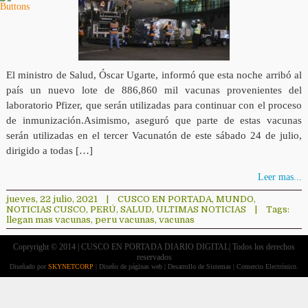
El ministro de Salud, Óscar Ugarte, informó que esta noche arribó al
país un nuevo lote de 886,860 mil vacunas provenientes del
laboratorio Pfizer, que serán utilizadas para continuar con el proceso
de inmunización.Asimismo, aseguró que parte de estas vacunas
serán utilizadas en el tercer Vacunatón de este sábado 24 de julio,
dirigido a todas […]
Leer mas...
jueves, 22 julio, 2021
|
CUSCO EN PORTADA
,
MUNDO
,
NOTICIAS CUSCO
,
PERÚ
,
SALUD
,
ULTIMAS NOTICIAS
|
Tags:
llegan mas vacunas
,
peru vacunas
,
vacunas
Copryright © 2014 | CUSCO EN PORTADA DIARIO DIGITAL| Todos los derechos
reservados
Diseñado por
SKYNETCORP
| Diseño de páginas web | Desarrollo de Sistemas | Comercio Electrónico.