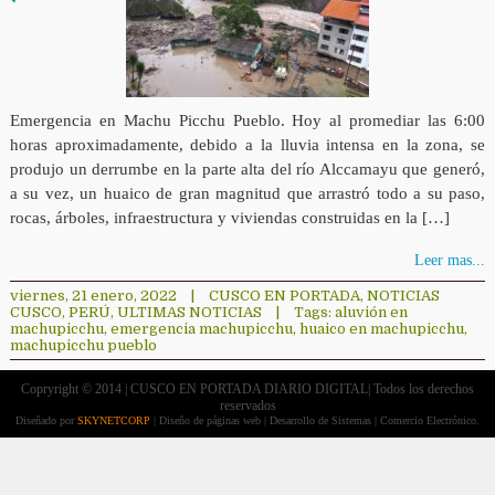
Emergencia en Machu Picchu Pueblo. Hoy al promediar las 6:00
horas aproximadamente, debido a la lluvia intensa en la zona, se
produjo un derrumbe en la parte alta del río Alccamayu que generó,
a su vez, un huaico de gran magnitud que arrastró todo a su paso,
rocas, árboles, infraestructura y viviendas construidas en la […]
Leer mas...
viernes, 21 enero, 2022
|
CUSCO EN PORTADA
,
NOTICIAS
CUSCO
,
PERÚ
,
ULTIMAS NOTICIAS
|
Tags:
aluvión en
machupicchu
,
emergencia machupicchu
,
huaico en machupicchu
,
machupicchu pueblo
Copryright © 2014 | CUSCO EN PORTADA DIARIO DIGITAL| Todos los derechos
reservados
Diseñado por
SKYNETCORP
| Diseño de páginas web | Desarrollo de Sistemas | Comercio Electrónico.