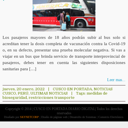
Los pasajeros mayores de 18 años podrán subir al bus solo si
acreditan tener la dosis completa de vacunación contra la Covid-19
o, en su defecto, presentar una prueba molecular negativa. Si vas a
viajar en un bus que brinda servicio de transporte interprovincial de
pasajeros, debes tener en cuenta las siguientes disposiciones
sanitarias para […]
Leer mas...
jueves, 20 enero, 2022
|
CUSCO EN PORTADA
,
NOTICIAS
CUSCO
,
PERÚ
,
ULTIMAS NOTICIAS
|
Tags:
medidas de
bioseguridad
,
restricciones transporte
Copryright © 2014 | CUSCO EN PORTADA DIARIO DIGITAL| Todos los derechos
reservados
Diseñado por
SKYNETCORP
| Diseño de páginas web | Desarrollo de Sistemas | Comercio Electrónico.