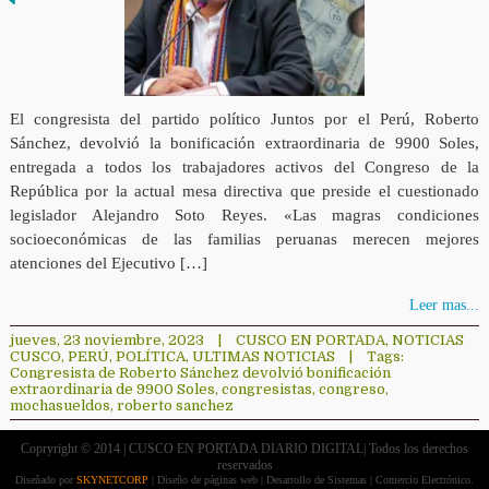
El congresista del partido político Juntos por el Perú, Roberto
Sánchez, devolvió la bonificación extraordinaria de 9900 Soles,
entregada a todos los trabajadores activos del Congreso de la
República por la actual mesa directiva que preside el cuestionado
legislador Alejandro Soto Reyes. «Las magras condiciones
socioeconómicas de las familias peruanas merecen mejores
atenciones del Ejecutivo […]
Leer mas...
jueves, 23 noviembre, 2023
|
CUSCO EN PORTADA
,
NOTICIAS
CUSCO
,
PERÚ
,
POLÍTICA
,
ULTIMAS NOTICIAS
|
Tags:
Congresista de Roberto Sánchez devolvió bonificación
extraordinaria de 9900 Soles
,
congresistas
,
congreso
,
mochasueldos
,
roberto sanchez
Copryright © 2014 | CUSCO EN PORTADA DIARIO DIGITAL| Todos los derechos
reservados
Diseñado por
SKYNETCORP
| Diseño de páginas web | Desarrollo de Sistemas | Comercio Electrónico.