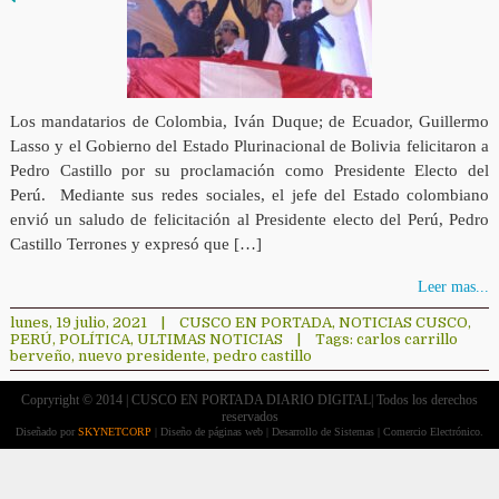
Los mandatarios de Colombia, Iván Duque; de Ecuador, Guillermo
Lasso y el Gobierno del Estado Plurinacional de Bolivia felicitaron a
Pedro Castillo por su proclamación como Presidente Electo del
Perú. Mediante sus redes sociales, el jefe del Estado colombiano
envió un saludo de felicitación al Presidente electo del Perú, Pedro
Castillo Terrones y expresó que […]
Leer mas...
lunes, 19 julio, 2021
|
CUSCO EN PORTADA
,
NOTICIAS CUSCO
,
PERÚ
,
POLÍTICA
,
ULTIMAS NOTICIAS
|
Tags:
carlos carrillo
berveño
,
nuevo presidente
,
pedro castillo
Copryright © 2014 | CUSCO EN PORTADA DIARIO DIGITAL| Todos los derechos
reservados
Diseñado por
SKYNETCORP
| Diseño de páginas web | Desarrollo de Sistemas | Comercio Electrónico.