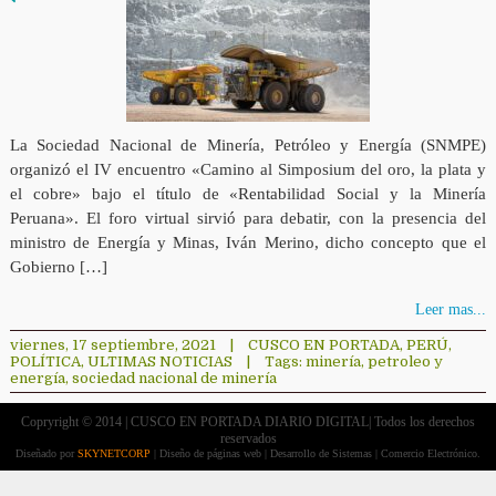
La Sociedad Nacional de Minería, Petróleo y Energía (SNMPE)
organizó el IV encuentro «Camino al Simposium del oro, la plata y
el cobre» bajo el título de «Rentabilidad Social y la Minería
Peruana». El foro virtual sirvió para debatir, con la presencia del
ministro de Energía y Minas, Iván Merino, dicho concepto que el
Gobierno […]
Leer mas...
viernes, 17 septiembre, 2021
|
CUSCO EN PORTADA
,
PERÚ
,
POLÍTICA
,
ULTIMAS NOTICIAS
|
Tags:
minería
,
petroleo y
energía
,
sociedad nacional de minería
Copryright © 2014 | CUSCO EN PORTADA DIARIO DIGITAL| Todos los derechos
reservados
Diseñado por
SKYNETCORP
| Diseño de páginas web | Desarrollo de Sistemas | Comercio Electrónico.