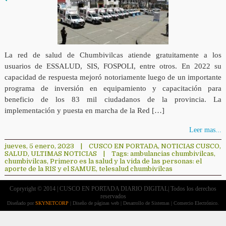
La red de salud de Chumbivilcas atiende gratuitamente a los
usuarios de ESSALUD, SIS, FOSPOLI, entre otros. En 2022 su
capacidad de respuesta mejoró notoriamente luego de un importante
programa de inversión en equipamiento y capacitación para
beneficio de los 83 mil ciudadanos de la provincia. La
implementación y puesta en marcha de la Red […]
Leer mas...
jueves, 5 enero, 2023
|
CUSCO EN PORTADA
,
NOTICIAS CUSCO
,
SALUD
,
ULTIMAS NOTICIAS
|
Tags:
ambulancias chumbivilcas
,
chumbivilcas
,
Primero es la salud y la vida de las personas: el
aporte de la RIS y el SAMUE
,
telesalud chumbivilcas
Copryright © 2014 | CUSCO EN PORTADA DIARIO DIGITAL| Todos los derechos
reservados
Diseñado por
SKYNETCORP
| Diseño de páginas web | Desarrollo de Sistemas | Comercio Electrónico.