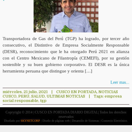
Transportadora de Gas del Perú (TGP) ha logrado, por tercer año
consecutivo, el Distintivo de Empresa Socialmente Responsable
(DESR), reconocimiento que le ha otorgado Perú 2021 en alianza
con el Centro Mexicano de Filantropía (CEMEFI), por su gestión
sostenible y su buen gobierno corporativo. El DESR es la única
herramienta peruana que distingue y orienta […]
Leer mas...
miércoles, 21 julio, 2021
|
CUSCO EN PORTADA
,
NOTICIAS
CUSCO
,
PERÚ
,
SALUD
,
ULTIMAS NOTICIAS
|
Tags:
empresa
social responsable
,
tgp
Copryright © 2014 | CUSCO EN PORTADA DIARIO DIGITAL| Todos los derechos
reservados
Diseñado por
SKYNETCORP
| Diseño de páginas web | Desarrollo de Sistemas | Comercio Electrónico.