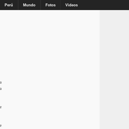
Inicio
Nosotros
Anuncie
Contacto
Perú
Mundo
Fotos
Videos
a
a
e
e